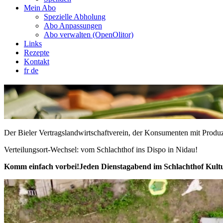
Mein Abo
Spezielle Abholung
Abo Anpassungen
Abo verwalten (OpenOlitor)
Links
Rezepte
Kontakt
fr
de
Der Bieler Vertragslandwirtschaftverein, der Konsumenten mit Pro
Verteilungsort-Wechsel: vom Schlachthof ins Dispo in Nidau!
Komm einfach vorbei!Jeden Dienstagabend im Schlachthof Kultu